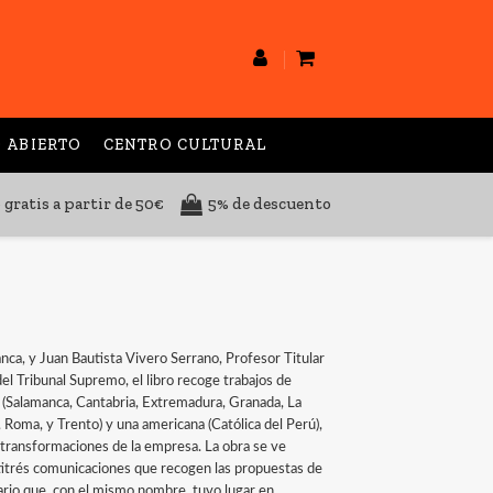
 ABIERTO
CENTRO CULTURAL
 gratis a partir de 50€
5% de descuento
nca, y Juan Bautista Vivero Serrano, Profesor Titular
l Tribunal Supremo, el libro recoge trabajos de
 (Salamanca, Cantabria, Extremadura, Granada, La
 Roma, y Trento) y una americana (Católica del Perú),
 transformaciones de la empresa. La obra se ve
titrés comunicaciones que recogen las propuestas de
nario que, con el mismo nombre, tuvo lugar en