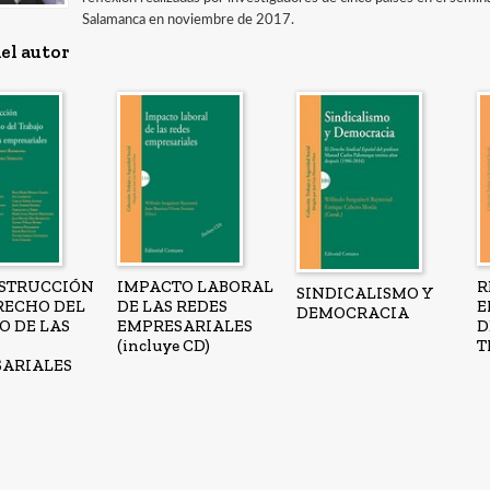
Salamanca en noviembre de 2017.
el autor
STRUCCIÓN
IMPACTO LABORAL
R
SINDICALISMO Y
RECHO DEL
DE LAS REDES
E
DEMOCRACIA
O DE LAS
EMPRESARIALES
D
(incluye CD)
T
ARIALES