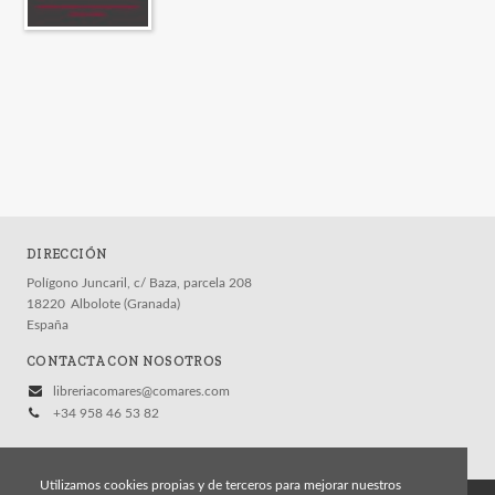
DIRECCIÓN
Polígono Juncaril, c/ Baza, parcela 208
18220
Albolote (Granada)
España
CONTACTA CON NOSOTROS
libreriacomares@comares.com
+34 958 46 53 82
Utilizamos cookies propias y de terceros para mejorar nuestros