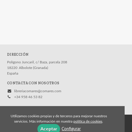
DIRECCIÓN
Polígono Juncaril, c/ Baza, parcela 208
18220
Albolote (Granada)
España
CONTACTA CON NOSOTROS
libreriacomares@comares.com
+34 958 46 53 82
Utilizamos cookies propias y de terceros para mejorar nuestros
servicios. Más información en nuestra
política de cookies
.
© 2026, Editorial Comares
Aceptar
Configurar
Aviso legal
Política de cookies
Política de privacidad