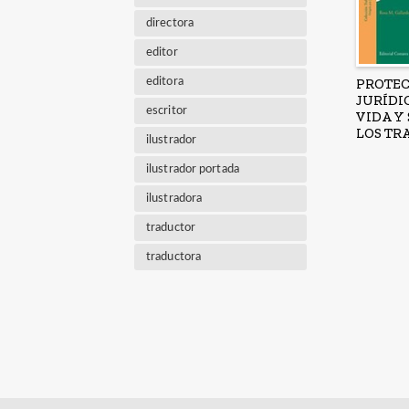
directora
editor
editora
PROTE
JURÍDI
escritor
VIDA Y
LOS TR
ilustrador
ilustrador portada
ilustradora
traductor
traductora