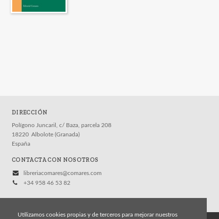
DIRECCIÓN
Polígono Juncaril, c/ Baza, parcela 208
18220
Albolote (Granada)
España
CONTACTA CON NOSOTROS
libreriacomares@comares.com
+34 958 46 53 82
Utilizamos cookies propias y de terceros para mejorar nuestros