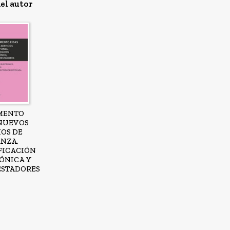
el autor
MENTO
 NUEVOS
IOS DE
NZA,
FICACIÓN
ÓNICA Y
ESTADORES