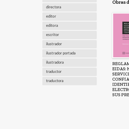
Obras d
directora
editor
editora
escritor
ilustrador
ilustrador portada
ilustradora
REGLA
EIDAS:
traductor
SERVIC
CONFIA
traductora
IDENTI
ELECTR
SUS PR