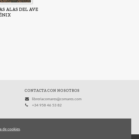
AS ALAS DEL AVE
ÉNIX
CONTACTA CON NOSOTROS
libreriacomares@comares.com
+34 958 46 53 82
ca de cookies
.