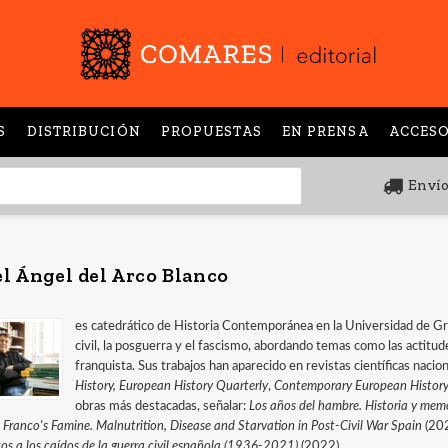
S
DISTRIBUCIÓN
PROPUESTAS
EN PRENSA
ACCESO
Envío
l Ángel del Arco Blanco
es catedrático de Historia Contemporánea en la Universidad de Gr
civil, la posguerra y el fascismo, abordando temas como las actitud
franquista. Sus trabajos han aparecido en revistas científicas naci
History, European History Quarterly
,
Contemporary European Histor
obras más destacadas, señalar:
Los años del hambre. Historia y mem
)
Franco's Famine. Malnutrition, Disease and Starvation in Post-Civil War Spain
(20
 a los caídos de la guerra civil española (1936-2021)
(2022).