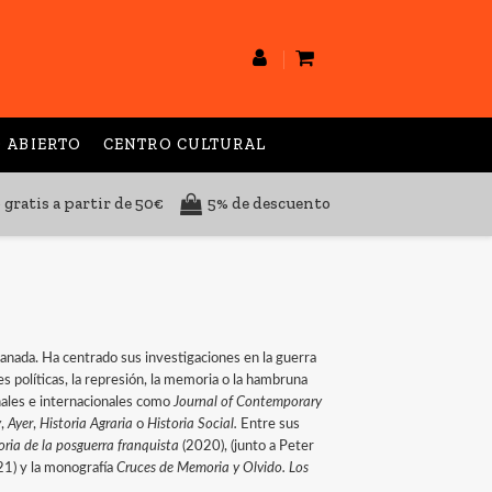
 ABIERTO
CENTRO CULTURAL
 gratis a partir de 50€
5% de descuento
anada. Ha centrado sus investigaciones en la guerra
es políticas, la represión, la memoria o la hambruna
onales e internacionales como
Journal of Contemporary
y
,
Ayer
,
Historia Agraria
o
Historia Social.
Entre sus
oria de la posguerra franquista
(2020), (junto a Peter
21) y la monografía
Cruces de Memoria y Olvido. Los