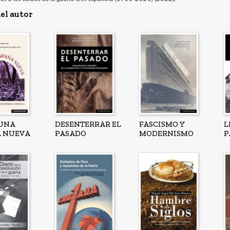
el autor
 UNA
DESENTERRAR EL
FASCISMO Y
L
A NUEVA
PASADO
MODERNISMO
P