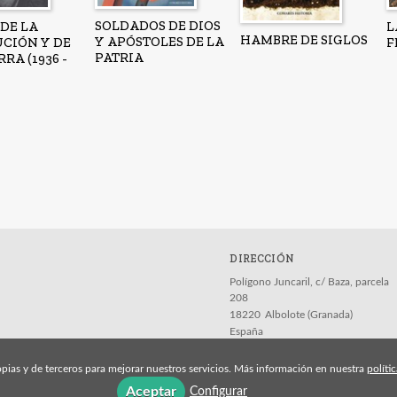
SOLDADOS DE DIOS
 DE LA
L
HAMBRE DE SIGLOS
Y APÓSTOLES DE LA
CIÓN Y DE
F
PATRIA
RA (1936 -
DIRECCIÓN
Polígono Juncaril, c/ Baza, parcela
208
18220
Albolote (Granada)
España
pias y de terceros para mejorar nuestros servicios. Más información en nuestra
políti
Aceptar
Configurar