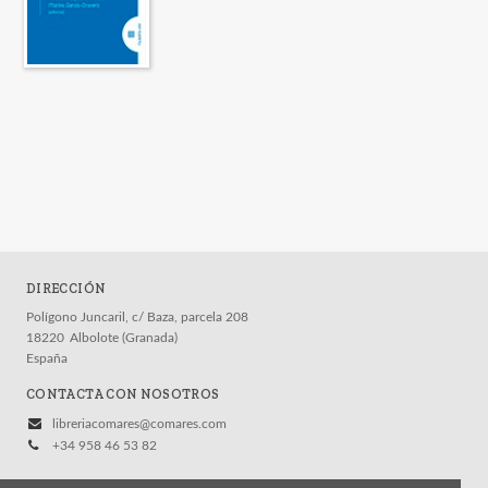
DIRECCIÓN
Polígono Juncaril, c/ Baza, parcela 208
18220
Albolote (Granada)
España
CONTACTA CON NOSOTROS
libreriacomares@comares.com
+34 958 46 53 82