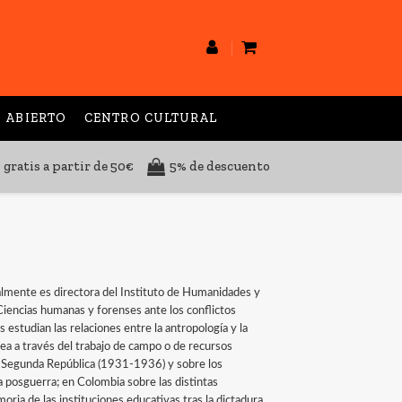
 ABIERTO
CENTRO CULTURAL
 gratis a partir de 50€
5% de descuento
almente es directora del Instituto de Humanidades y
encias humanas y forenses ante los conflictos
tudian las relaciones entre la antropología y la
sea a través del trabajo de campo o de recursos
la Segunda República (1931-1936) y sobre los
 posguerra; en Colombia sobre las distintas
ria de las instituciones educativas tras la dictadura.