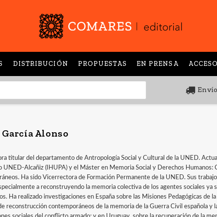
S
DISTRIBUCIÓN
PROPUESTAS
EN PRENSA
ACCESO
Envío
 García Alonso
ra titular del departamento de Antropología Social y Cultural de la UNED. Actu
o UNED-Alcañiz (IHUPA) y el Máster en Memoria Social y Derechos Humanos: Ci
neos. Ha sido Vicerrectora de Formación Permanente de la UNED. Sus trabajos es
especialmente a reconstruyendo la memoria colectiva de los agentes sociales ya 
cos. Ha realizado investigaciones en España sobre las Misiones Pedagógicas de 
e reconstrucción contemporáneos de la memoria de la Guerra Civil española y la
nes sociales del conflicto armado; y en Uruguay, sobre la recuperación de la memo