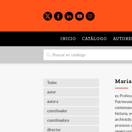
INICIO
CATÁLOGO
AUTORE
María
Todos
autor
es Profeso
autora
Patrimoni
contemporá
coordinador
historia, 
archivísti
coordinadora
procesos d
director
repercusio