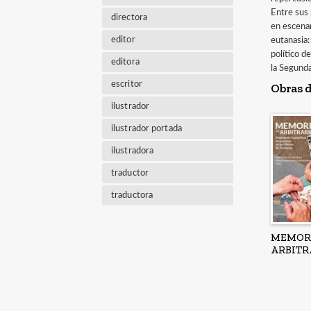
Entre sus 
directora
en escenar
editor
eutanasia:
político 
editora
la Segund
escritor
Obras d
ilustrador
ilustrador portada
ilustradora
traductor
traductora
MEMORI
ARBITR