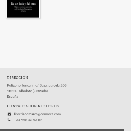
DIRECCIÓN
Polígono Juncaril, c/ Baza, parcela 208
18220
Albolote (Granada)
España
CONTACTA CON NOSOTROS
libreriacomares@comares.com
+34 958 46 53 82