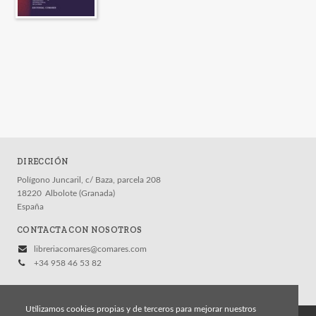
DIRECCIÓN
Polígono Juncaril, c/ Baza, parcela 208
18220
Albolote (Granada)
España
CONTACTA CON NOSOTROS
libreriacomares@comares.com
+34 958 46 53 82
Utilizamos cookies propias y de terceros para mejorar nuestros