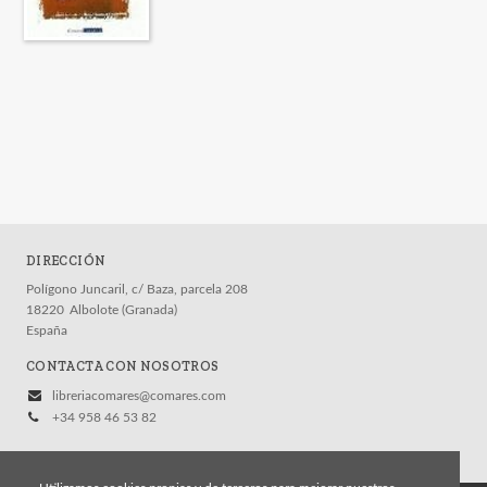
DIRECCIÓN
Polígono Juncaril, c/ Baza, parcela 208
18220
Albolote (Granada)
España
CONTACTA CON NOSOTROS
libreriacomares@comares.com
+34 958 46 53 82