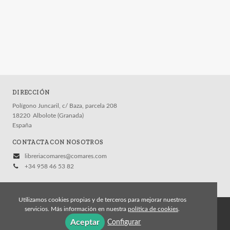
DIRECCIÓN
Polígono Juncaril, c/ Baza, parcela 208
18220
Albolote (Granada)
España
CONTACTA CON NOSOTROS
libreriacomares@comares.com
+34 958 46 53 82
Utilizamos cookies propias y de terceros para mejorar nuestros
servicios. Más información en nuestra
política de cookies
.
© 2026, Editorial Comares
Aceptar
Configurar
Aviso legal
Política de cookies
Política de privacidad