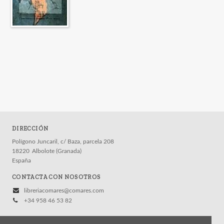
DIRECCIÓN
Polígono Juncaril, c/ Baza, parcela 208
18220
Albolote (Granada)
España
CONTACTA CON NOSOTROS
libreriacomares@comares.com
+34 958 46 53 82