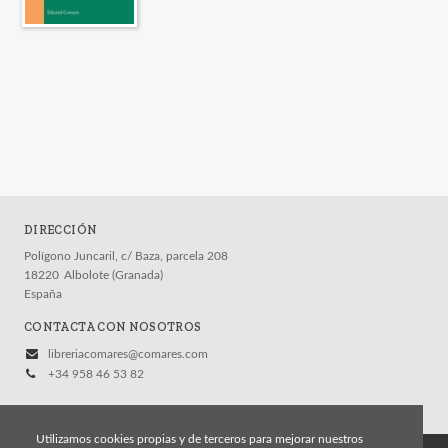
DIRECCIÓN
Polígono Juncaril, c/ Baza, parcela 208
18220
Albolote (Granada)
España
CONTACTA CON NOSOTROS
libreriacomares@comares.com
+34 958 46 53 82
Utilizamos cookies propias y de terceros para mejorar nuestros