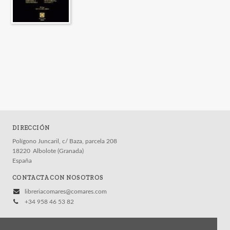
DIRECCIÓN
Polígono Juncaril, c/ Baza, parcela 208
18220
Albolote (Granada)
España
CONTACTA CON NOSOTROS
libreriacomares@comares.com
+34 958 46 53 82