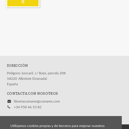
DIRECCIÓN
Polígono Juncaril, c/ Baza, parcela 208
18220
Albolote (Granada)
España
CONTACTA CON NOSOTROS
libreriacomares@comares.com
+34 958 46 53 82
Utilizamos cookies propias y de terceros para mejorar nuestros