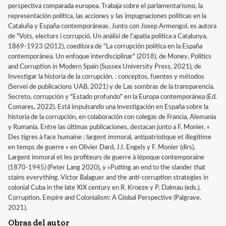
perspectiva comparada europea. Trabaja sobre el parlamentarismo, la
representación política, las acciones y las impugnaciones políticas en la
Cataluña y España contemporáneas. Junto con Josep Armengol, es autora
de "Vots, electors i corrupció. Un anàlisi de l'apatia política a Catalunya,
1869-1923 (2012), coeditora de "La corrupción política en la España
contemporánea. Un enfoque interdisciplinar" (2018), de Money, Politics
and Corruption in Modern Spain (Sussex University Press, 2021), de
Investigar la historia de la corrupción. : conceptos, fuentes y métodos
(Servei de publicacions UAB, 2021) y de Las sombras de la transparencia.
Secreto, corrupción y "Estado profundo" en la Europa contemporánea (Ed.
Comares, 2022). Está impulsando una investigación en España sobre la
historia de la corrupción, en colaboración con colegas de Francia, Alemania
y Rumanía. Entre las últimas publicaciones, destacan junto a F. Monier, «
Des tigres à face humaine : largent immoral, antipatriotique et illegitime
en temps de guerre » en Olivier Dard, J.I. Engels y F. Monier (dirs),
Largent immoral et les profiteurs de guerre à lépoque contemporaine
(1870-1945) (Peter Lang 2020), y «Putting an end to the slander that
stains everything. Víctor Balaguer and the anti-corruption strategies in
colonial Cuba in the late XIX century en R. Kroeze y P. Dalmau (eds.),
Corruption, Empire and Colonialism: A Global Perspective (Palgrave,
2021).
Obras del autor