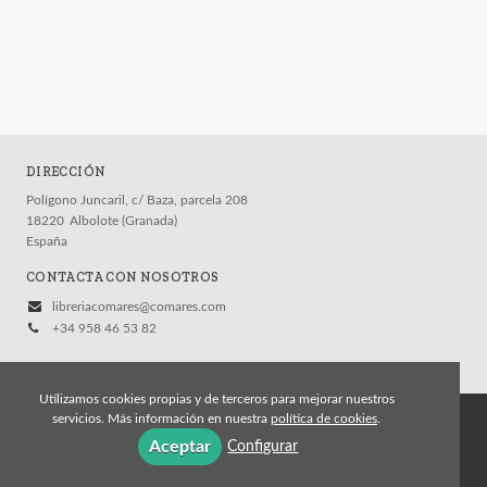
DIRECCIÓN
Polígono Juncaril, c/ Baza, parcela 208
18220
Albolote (Granada)
España
CONTACTA CON NOSOTROS
libreriacomares@comares.com
+34 958 46 53 82
Utilizamos cookies propias y de terceros para mejorar nuestros
servicios. Más información en nuestra
política de cookies
.
© 2026, Editorial Comares
Aceptar
Configurar
Aviso legal
Política de cookies
Política de privacidad
Condiciones Generales de Contratación
Contacto