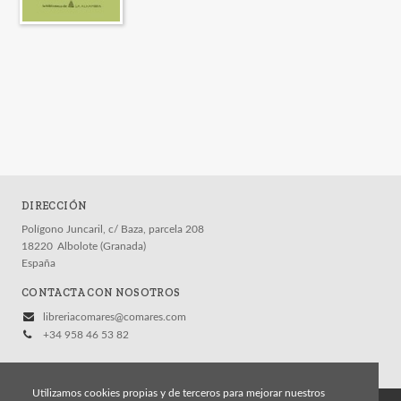
DIRECCIÓN
Polígono Juncaril, c/ Baza, parcela 208
18220
Albolote (Granada)
España
CONTACTA CON NOSOTROS
libreriacomares@comares.com
+34 958 46 53 82
Utilizamos cookies propias y de terceros para mejorar nuestros