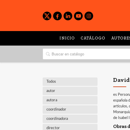
INICIO
CATÁLOGO
AUTORE
David
Todos
autor
es Persona
autora
española d
artículos,
coordinador
Monarquía 
de Isabel 
coordinadora
Obras d
director