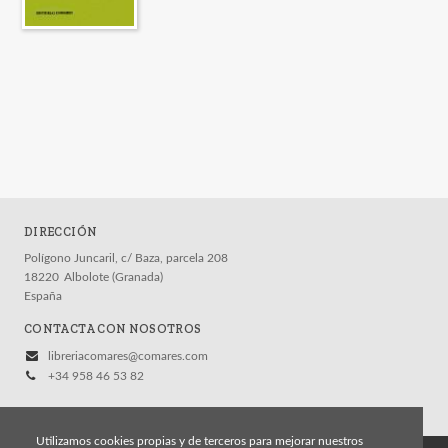
DIRECCIÓN
Polígono Juncaril, c/ Baza, parcela 208
18220
Albolote (Granada)
España
CONTACTA CON NOSOTROS
libreriacomares@comares.com
+34 958 46 53 82
Utilizamos cookies propias y de terceros para mejorar nuestros