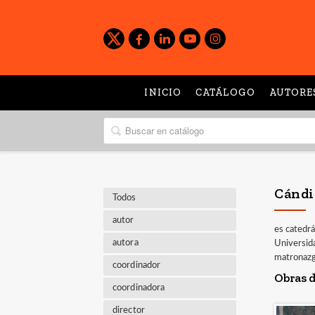
INICIO
CATÁLOGO
AUTORE
Cándi
Todos
autor
es catedrá
autora
Universida
matronazgo
coordinador
Obras d
coordinadora
director