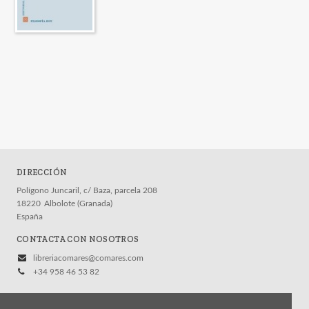
DIRECCIÓN
Polígono Juncaril, c/ Baza, parcela 208
18220
Albolote (Granada)
España
CONTACTA CON NOSOTROS
libreriacomares@comares.com
+34 958 46 53 82