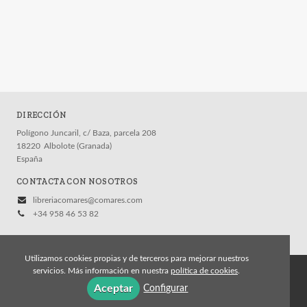
DIRECCIÓN
Polígono Juncaril, c/ Baza, parcela 208
18220
Albolote (Granada)
España
CONTACTA CON NOSOTROS
libreriacomares@comares.com
+34 958 46 53 82
Utilizamos cookies propias y de terceros para mejorar nuestros
servicios. Más información en nuestra
política de cookies
.
© 2026, Editorial Comares
Aceptar
Configurar
Aviso legal
Política de cookies
Política de privacidad
Condiciones Generales de Contratación
Contacto