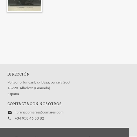
DIRECCIÓN
Polígono Juncaril, c/ Baza, parcela 208
18220
Albolote (Granada)
España
CONTACTA CON NOSOTROS
libreriacomares@comares.com
+34 958 46 53 82